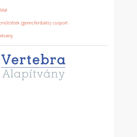
ldal
cműtöttek (gerincferdülés) csoport
pitvany