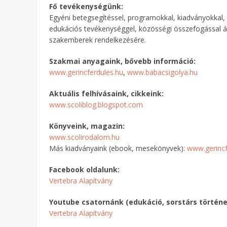
Fő tevékenységünk:
Egyéni betegsegítéssel, programokkal, kiadványokkal,
edukációs tevékenységgel, közösségi összefogással áll
szakemberek rendelkezésére.
Szakmai anyagaink, bővebb információ:
www.gerincferdules.hu
,
www.babacsigolya.hu
Aktuális felhívásaink, cikkeink:
www.scoliblog.blogspot.com
Könyveink, magazin:
www.scolirodalom.hu
Más kiadványaink (ebook, mesekönyvek):
www.gerincf
Facebook oldalunk:
Vertebra Alapítvány
Youtube csatornánk (edukáció, sorstárs történe
Vertebra Alapítvány