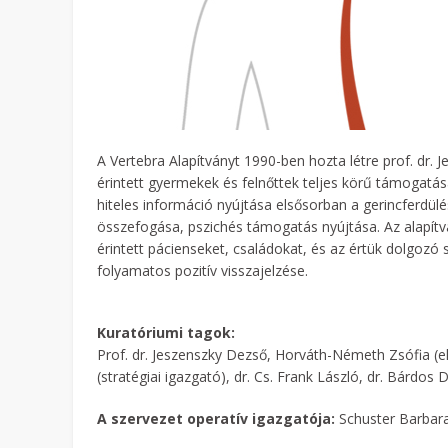
A Vertebra Alapítványt 1990-ben hozta létre prof. dr. 
érintett gyermekek és felnőttek teljes körű támogatá
hiteles információ nyújtása elsősorban a gerincferdül
összefogása, pszichés támogatás nyújtása. Az alapít
érintett pácienseket, családokat, és az értük dolgozó
folyamatos pozitív visszajelzése.
Kuratóriumi tagok:
Prof. dr. Jeszenszky Dezső, Horváth-Németh Zsófia (e
(stratégiai igazgató), dr. Cs. Frank László, dr. Bárdos 
A szervezet operatív igazgatója:
Schuster Barbar