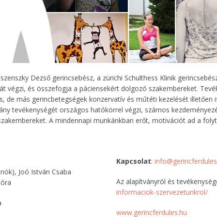
Jeszenszky Dezső gerincsebész, a zürichi Schulthess Klinik gerincsebé
sát végzi, és összefogja a páciensekért dolgozó szakembereket. Tevé
és, de más gerincbetegségek konzervatív és műtéti kezelését illetően 
vány tevékenységét országos hatókörrel végzi, számos kezdeményezés
 szakembereket. A mindennapi munkánkban erőt, motivációt ad a folyt
Kapcsolat
:
info@gerincferdules
lnök), Joó István Csaba
Az alapítványról és tevékenység
Dóra
informaciok-szervezetunkrol/
a
www.gerincferdules.hu