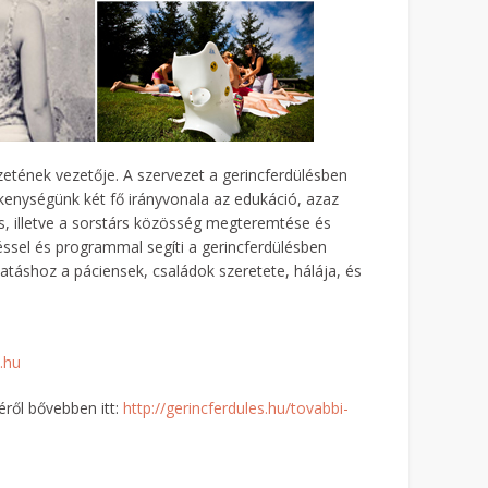
szetének vezetője. A szervezet a gerincferdülésben
kenységünk két fő irányvonala az edukáció, azaz
is, illetve a sorstárs közösség megteremtése és
sel és programmal segíti a gerincferdülésben
atáshoz a páciensek, családok szeretete, hálája, és
.hu
éről bővebben itt:
http://gerincferdules.hu/tovabbi-